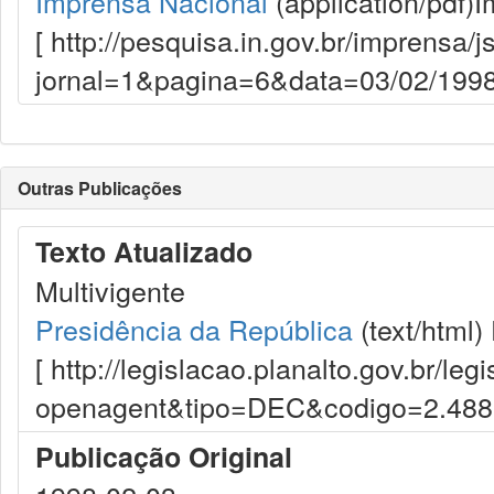
Imprensa Nacional
(application/pdf)
I
[ http://pesquisa.in.gov.br/imprensa/j
jornal=1&pagina=6&data=03/02/1998
Outras Publicações
Texto Atualizado
Multivigente
Presidência da República
(text/html)
[ http://legislacao.planalto.gov.br/le
openagent&tipo=DEC&codigo=2.48
Publicação Original