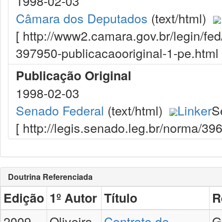
1998-02-03
Câmara dos Deputados
(text/html)
[ http://www2.camara.gov.br/legin/fe
397950-publicacaooriginal-1-pe.html 
Publicação Original
1998-02-03
Senado Federal
(text/html)
Linker
S
[ http://legis.senado.leg.br/norma/3
Doutrina Referenciada
Edição
1º Autor
Título
R
2009,
Oliveira,
Contrato de
G