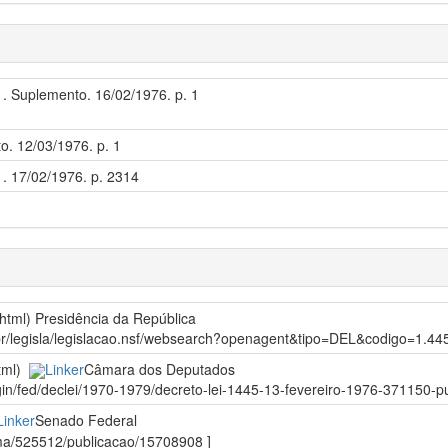
 1. Suplemento. 16/02/1976. p. 1
to. 12/03/1976. p. 1
1. 17/02/1976. p. 2314
/html)
Presidência da República
gov.br/legisla/legislacao.nsf/websearch?openagent&tipo=DEL&codigo=1
html)
Linker
Câmara dos Deputados
gin/fed/declei/1970-1979/decreto-lei-1445-13-fevereiro-1976-371150-pu
Linker
Senado Federal
orma/525512/publicacao/15708908 ]