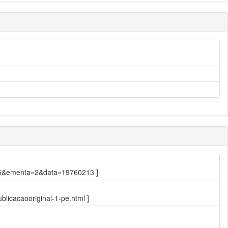
.445&ementa=2&data=19760213 ]
blicacaooriginal-1-pe.html ]