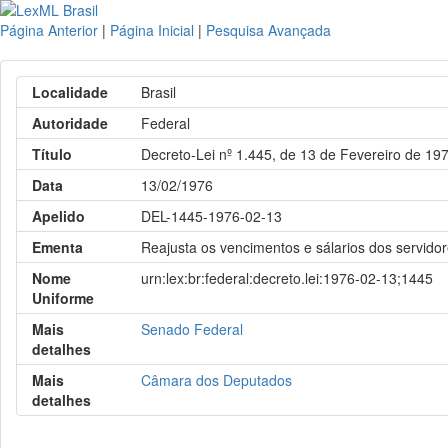
Página Anterior
|
Página Inicial
|
Pesquisa Avançada
Localidade
Brasil
Autoridade
Federal
Título
Decreto-Lei nº 1.445, de 13 de Fevereiro de 19
Data
13/02/1976
Apelido
DEL-1445-1976-02-13
Ementa
Reajusta os vencimentos e sálarios dos servidor
Nome
urn:lex:br:federal:decreto.lei:1976-02-13;1445
Uniforme
Mais
Senado Federal
detalhes
Mais
Câmara dos Deputados
detalhes