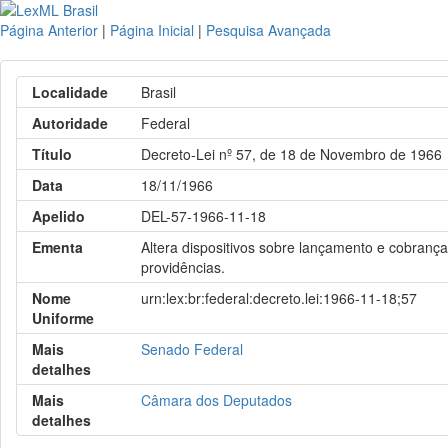
Página Anterior
|
Página Inicial
|
Pesquisa Avançada
Localidade
Brasil
Autoridade
Federal
Título
Decreto-Lei nº 57, de 18 de Novembro de 1966
Data
18/11/1966
Apelido
DEL-57-1966-11-18
Ementa
Altera dispositivos sobre lançamento e cobrança
providências.
Nome
urn:lex:br:federal:decreto.lei:1966-11-18;57
Uniforme
Mais
Senado Federal
detalhes
Mais
Câmara dos Deputados
detalhes