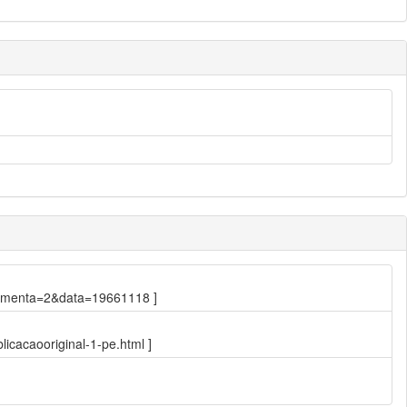
7&ementa=2&data=19661118 ]
icacaooriginal-1-pe.html ]