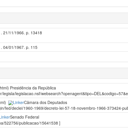
 1. 21/11/1966. p. 13418
1. 04/01/1967. p. 115
/html)
Presidência da República
gov.br/legisla/legislacao.nsf/websearch?openagent&tipo=DEL&codigo=5
html)
Linker
Câmara dos Deputados
gin/fed/declei/1960-1969/decreto-lei-57-18-novembro-1966-373424-publ
Linker
Senado Federal
orma/522756/publicacao/15641538 ]