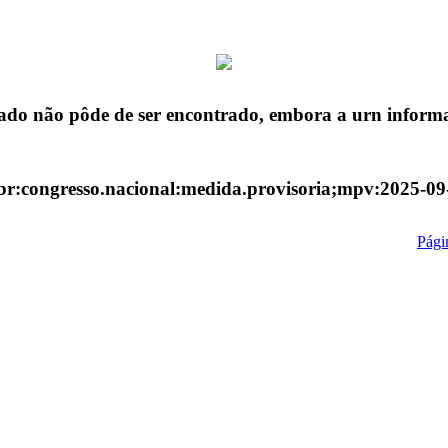
ado não pôde de ser encontrado, embora a urn informa
:br:congresso.nacional:medida.provisoria;mpv:2025-09
Págin