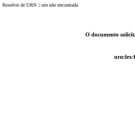
Resolver de URN :: urn não encontrada
O documento solicit
urn:lex