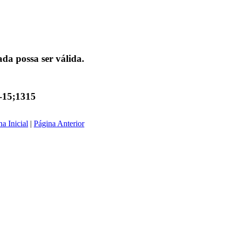
da possa ser válida.
-15;1315
a Inicial
|
Página Anterior