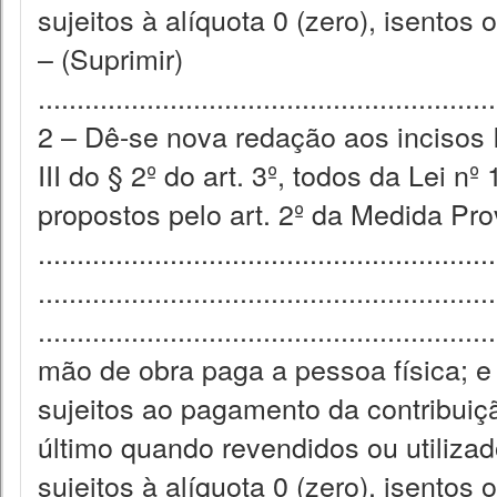
sujeitos à alíquota 0 (zero), isentos
– (Suprimir)
........................................................
2 – Dê-se nova redação aos incisos I 
III do § 2º do art. 3º, todos da Lei
propostos pelo art. 2º da Medida Prov
...........................................................
..........................................................
.........................................................
mão de obra paga a pessoa física; e 
sujeitos ao pagamento da contribuiç
último quando revendidos ou utiliz
sujeitos à alíquota 0 (zero), isentos