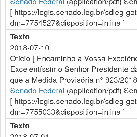
Senado Federal
(application/pdf)
Sen
[ https://legis.senado.leg.br/sdleg-g
dm=7754527&disposition=inline ]
Texto
2018-07-10
Ofício [ Encaminho a Vossa Excelên
Excelentíssimo Senhor Presidente d
que a Medida Provisória n° 823/2018
Senado Federal
(application/pdf)
Sen
[ https://legis.senado.leg.br/sdleg-g
dm=7755033&disposition=inline ]
Texto
2018-07-04