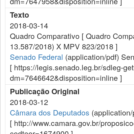
dm=7647958&disposition=inline ]
Texto
2018-03-14
Quadro Comparativo [ Quadro Compar
13.587/2018) X MPV 823/2018 ]
Senado Federal
(application/pdf)
Sen
[ https://legis.senado.leg.br/sdleg-g
dm=7646642&disposition=inline ]
Publicação Original
2018-03-12
Câmara dos Deputados
(application/
[ http://www.camara.gov.br/proposi
codteor=1674900 ]