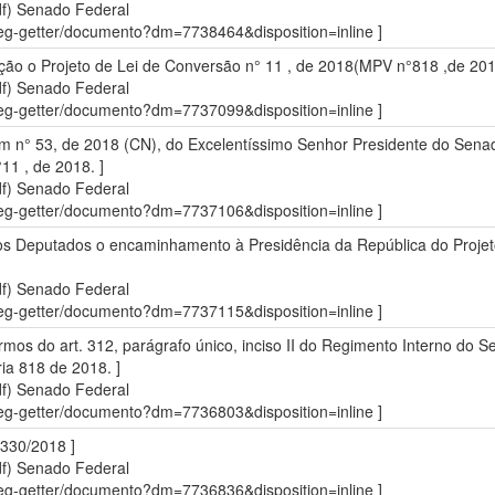
df)
Senado Federal
sdleg-getter/documento?dm=7738464&disposition=inline ]
o o Projeto de Lei de Conversão n° 11 , de 2018(MPV n°818 ,de 2018
df)
Senado Federal
sdleg-getter/documento?dm=7737099&disposition=inline ]
 n° 53, de 2018 (CN), do Excelentíssimo Senhor Presidente do Senad
11 , de 2018. ]
df)
Senado Federal
sdleg-getter/documento?dm=7737106&disposition=inline ]
s Deputados o encaminhamento à Presidência da República do Projeto
df)
Senado Federal
sdleg-getter/documento?dm=7737115&disposition=inline ]
rmos do art. 312, parágrafo único, inciso II do Regimento Interno do
ia 818 de 2018. ]
df)
Senado Federal
sdleg-getter/documento?dm=7736803&disposition=inline ]
 330/2018 ]
df)
Senado Federal
sdleg-getter/documento?dm=7736836&disposition=inline ]