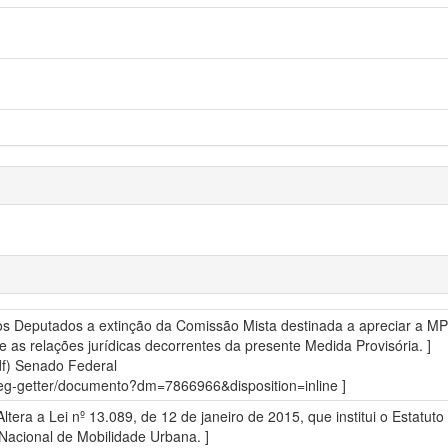
s Deputados a extinção da Comissão Mista destinada a apreciar a MP
ine as relações jurídicas decorrentes da presente Medida Provisória. ]
df)
Senado Federal
sdleg-getter/documento?dm=7866966&disposition=inline ]
ltera a Lei nº 13.089, de 12 de janeiro de 2015, que institui o Estatut
ca Nacional de Mobilidade Urbana. ]