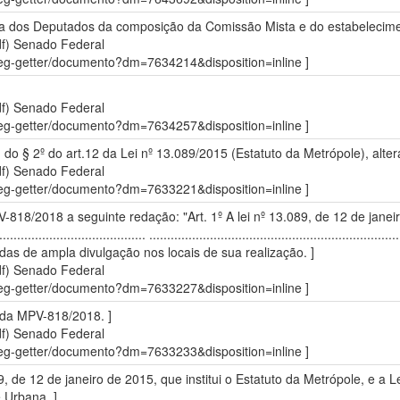
a dos Deputados da composição da Comissão Mista e do estabelecimen
df)
Senado Federal
sdleg-getter/documento?dm=7634214&disposition=inline ]
df)
Senado Federal
sdleg-getter/documento?dm=7634257&disposition=inline ]
 do § 2º do art.12 da Lei nº 13.089/2015 (Estatuto da Metrópole), alte
df)
Senado Federal
sdleg-getter/documento?dm=7633221&disposition=inline ]
818/2018 a seguinte redação: "Art. 1º A lei nº 13.089, de 12 de janeir
.............................................. ......................................................
idas de ampla divulgação nos locais de sua realização. ]
df)
Senado Federal
sdleg-getter/documento?dm=7633227&disposition=inline ]
 da MPV-818/2018. ]
df)
Senado Federal
sdleg-getter/documento?dm=7633233&disposition=inline ]
, de 12 de janeiro de 2015, que institui o Estatuto da Metrópole, e a Lei
e Urbana. ]