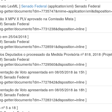
rmato LexML ]
Senado Federal
(application/xml)
Senado Federal
sdleg-getter/documento?dm=7735747&mime=application/xml&disposition=i
ção X MPV X PLV aprovado na Comissão Mista ]
df)
Senado Federal
sdleg-getter/documento?dm=7731238&disposition=inline ]
do em 25/04/2018 ]
df)
Senado Federal
sdleg-getter/documento?dm=7728591&disposition=inline ]
os Deputados o processado da Medida Provisória nº 818, 2018 (Projeto
df)
Senado Federal
sdleg-getter/documento?dm=7729560&disposition=inline ]
ementação de Voto apresentada em 08/05/2018 às 15h ]
df)
Senado Federal
sdleg-getter/documento?dm=7727842&disposition=inline ]
ementação de Voto apresentada em 08/05/2018 às 18h ]
df)
Senado Federal
sdleg-getter/documento?dm=7728312&disposition=inline ]
nº 5 a 18 ]