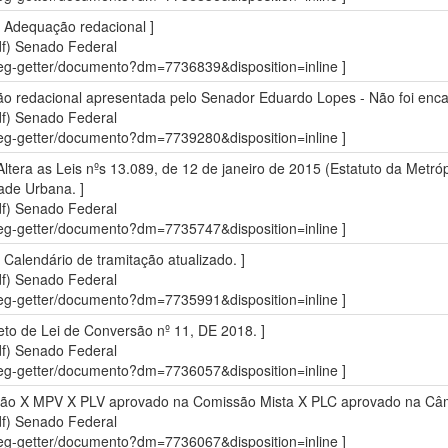
 Adequação redacional ]
df)
Senado Federal
sdleg-getter/documento?dm=7736839&disposition=inline ]
o redacional apresentada pelo Senador Eduardo Lopes - Não foi encam
df)
Senado Federal
sdleg-getter/documento?dm=7739280&disposition=inline ]
ltera as Leis nºs 13.089, de 12 de janeiro de 2015 (Estatuto da Metrópol
dade Urbana. ]
df)
Senado Federal
sdleg-getter/documento?dm=7735747&disposition=inline ]
Calendário de tramitação atualizado. ]
df)
Senado Federal
sdleg-getter/documento?dm=7735991&disposition=inline ]
eto de Lei de Conversão nº 11, DE 2018. ]
df)
Senado Federal
sdleg-getter/documento?dm=7736057&disposition=inline ]
ação X MPV X PLV aprovado na Comissão Mista X PLC aprovado na Câ
df)
Senado Federal
sdleg-getter/documento?dm=7736067&disposition=inline ]