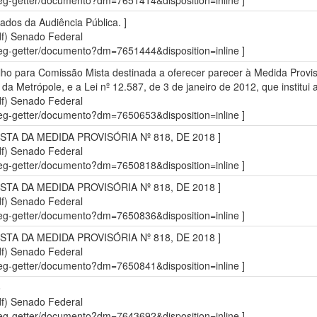
sdleg-getter/documento?dm=7651414&disposition=inline ]
ados da Audiência Pública. ]
df)
Senado Federal
sdleg-getter/documento?dm=7651444&disposition=inline ]
ho para Comissão Mista destinada a oferecer parecer à Medida Provisór
o da Metrópole, e a Lei nº 12.587, de 3 de janeiro de 2012, que institui 
df)
Senado Federal
sdleg-getter/documento?dm=7650653&disposition=inline ]
STA DA MEDIDA PROVISÓRIA Nº 818, DE 2018 ]
df)
Senado Federal
sdleg-getter/documento?dm=7650818&disposition=inline ]
STA DA MEDIDA PROVISÓRIA Nº 818, DE 2018 ]
df)
Senado Federal
sdleg-getter/documento?dm=7650836&disposition=inline ]
STA DA MEDIDA PROVISÓRIA Nº 818, DE 2018 ]
df)
Senado Federal
sdleg-getter/documento?dm=7650841&disposition=inline ]
o
df)
Senado Federal
sdleg-getter/documento?dm=7643692&disposition=inline ]