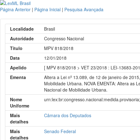
Página Anterior
|
Página Inicial
|
Pesquisa Avançada
Localidade
Brasil
Autoridade
Congresso Nacional
Título
MPV 818/2018
Data
12/01/2018
Apelido
[ MPV 818/2018 > VET 23/2018 : LEI-13683-2018
Ementa
Altera a Lei nº 13.089, de 12 de janeiro de 2015,
Mobilidade Urbana. NOVA EMENTA: Altera as Leis n
Nacional de Mobilidade Urbana.
Nome
urn:lex:br:congresso.nacional:medida.provisor
Uniforme
Mais
Câmara dos Deputados
detalhes
Mais
Senado Federal
detalhes