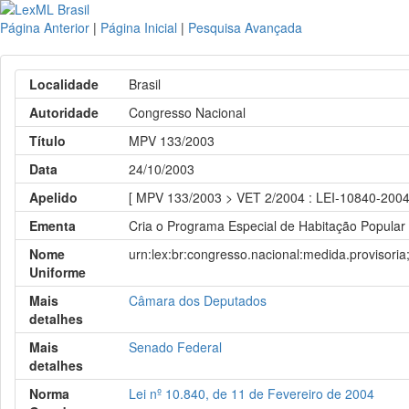
Página Anterior
|
Página Inicial
|
Pesquisa Avançada
Localidade
Brasil
Autoridade
Congresso Nacional
Título
MPV 133/2003
Data
24/10/2003
Apelido
[ MPV 133/2003 > VET 2/2004 : LEI-10840-2004
Ementa
Cria o Programa Especial de Habitação Popular 
Nome
urn:lex:br:congresso.nacional:medida.provisor
Uniforme
Mais
Câmara dos Deputados
detalhes
Mais
Senado Federal
detalhes
Norma
Lei nº 10.840, de 11 de Fevereiro de 2004