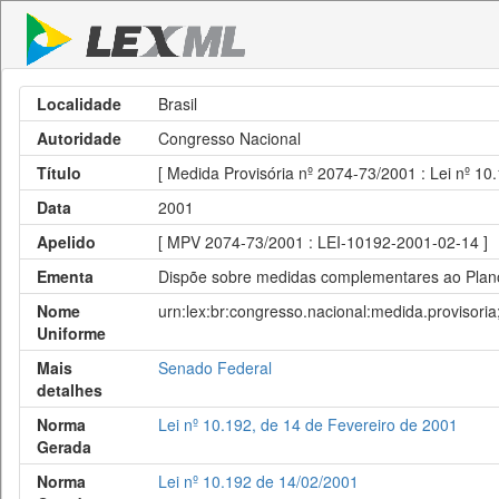
Localidade
Brasil
Autoridade
Congresso Nacional
Título
[ Medida Provisória nº 2074-73/2001 : Lei nº 10
Data
2001
Apelido
[ MPV 2074-73/2001 : LEI-10192-2001-02-14 ]
Ementa
Dispõe sobre medidas complementares ao Plano 
Nome
urn:lex:br:congresso.nacional:medida.provisor
Uniforme
Mais
Senado Federal
detalhes
Norma
Lei nº 10.192, de 14 de Fevereiro de 2001
Gerada
Norma
Lei nº 10.192 de 14/02/2001