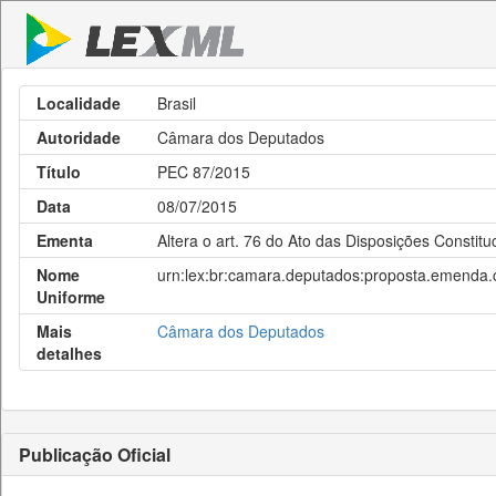
Localidade
Brasil
Autoridade
Câmara dos Deputados
Título
PEC 87/2015
Data
08/07/2015
Ementa
Altera o art. 76 do Ato das Disposições Constituc
Nome
urn:lex:br:camara.deputados:proposta.emenda.c
Uniforme
Mais
Câmara dos Deputados
detalhes
Publicação Oficial