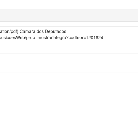
ation/pdf)
Câmara dos Deputados
roposicoesWeb/prop_mostrarintegra?codteor=1201624 ]