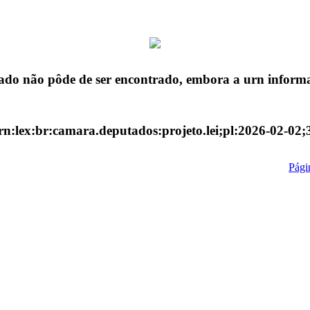
ado não pôde de ser encontrado, embora a urn informa
rn:lex:br:camara.deputados:projeto.lei;pl:2026-02-02;
Págin