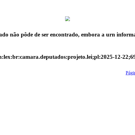
ado não pôde de ser encontrado, embora a urn informa
n:lex:br:camara.deputados:projeto.lei;pl:2025-12-22;6
Págin