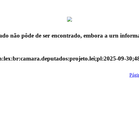
ado não pôde de ser encontrado, embora a urn informa
n:lex:br:camara.deputados:projeto.lei;pl:2025-09-30;4
Págin