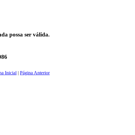
da possa ser válida.
086
a Inicial
|
Página Anterior