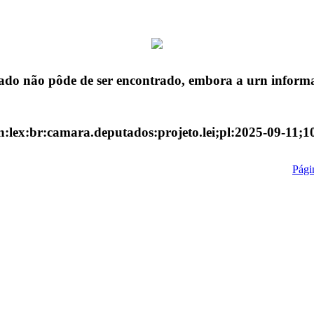
ado não pôde de ser encontrado, embora a urn informa
n:lex:br:camara.deputados:projeto.lei;pl:2025-09-11;1
Págin