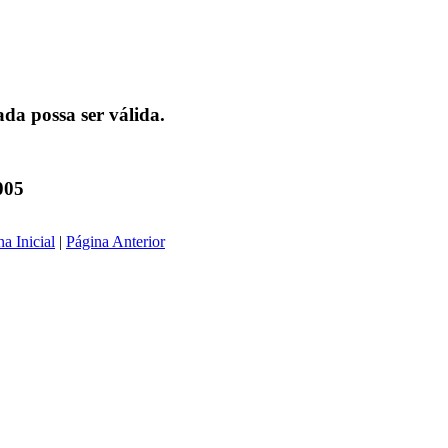
da possa ser válida.
005
a Inicial
|
Página Anterior