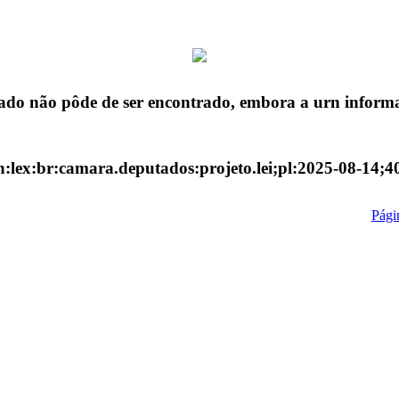
ado não pôde de ser encontrado, embora a urn informa
n:lex:br:camara.deputados:projeto.lei;pl:2025-08-14;4
Págin