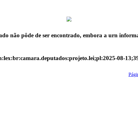
ado não pôde de ser encontrado, embora a urn informa
n:lex:br:camara.deputados:projeto.lei;pl:2025-08-13;3
Págin