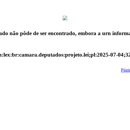
ado não pôde de ser encontrado, embora a urn informa
n:lex:br:camara.deputados:projeto.lei;pl:2025-07-04;3
Págin