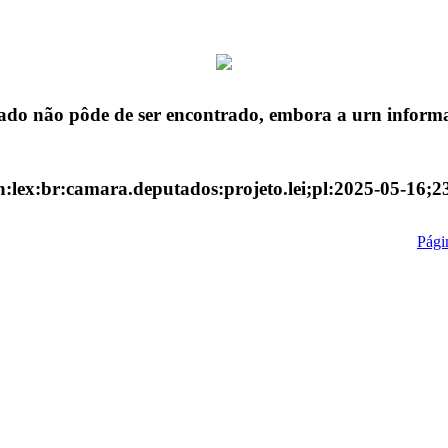
ado não pôde de ser encontrado, embora a urn informa
n:lex:br:camara.deputados:projeto.lei;pl:2025-05-16;2
Págin