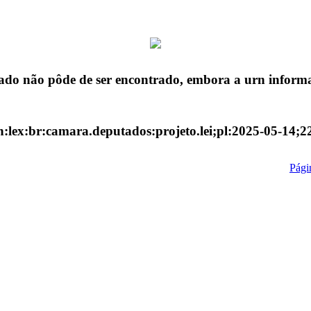
ado não pôde de ser encontrado, embora a urn informa
n:lex:br:camara.deputados:projeto.lei;pl:2025-05-14;2
Págin