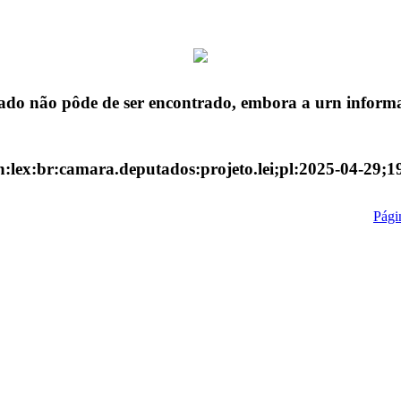
ado não pôde de ser encontrado, embora a urn informa
n:lex:br:camara.deputados:projeto.lei;pl:2025-04-29;1
Págin