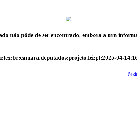
ado não pôde de ser encontrado, embora a urn informa
n:lex:br:camara.deputados:projeto.lei;pl:2025-04-14;1
Págin