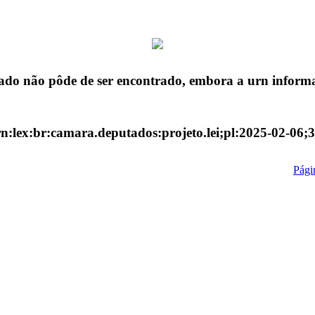
ado não pôde de ser encontrado, embora a urn informa
n:lex:br:camara.deputados:projeto.lei;pl:2025-02-06;
Págin