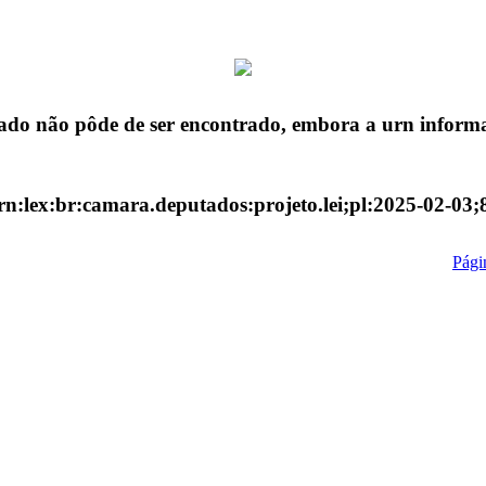
ado não pôde de ser encontrado, embora a urn informa
rn:lex:br:camara.deputados:projeto.lei;pl:2025-02-03;
Págin