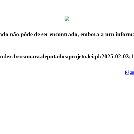
ado não pôde de ser encontrado, embora a urn informa
n:lex:br:camara.deputados:projeto.lei;pl:2025-02-03;
Págin