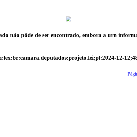
ado não pôde de ser encontrado, embora a urn informa
n:lex:br:camara.deputados:projeto.lei;pl:2024-12-12;4
Págin