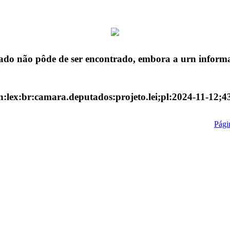
ado não pôde de ser encontrado, embora a urn informa
n:lex:br:camara.deputados:projeto.lei;pl:2024-11-12;4
Págin