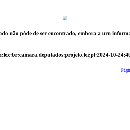
ado não pôde de ser encontrado, embora a urn informa
n:lex:br:camara.deputados:projeto.lei;pl:2024-10-24;4
Págin