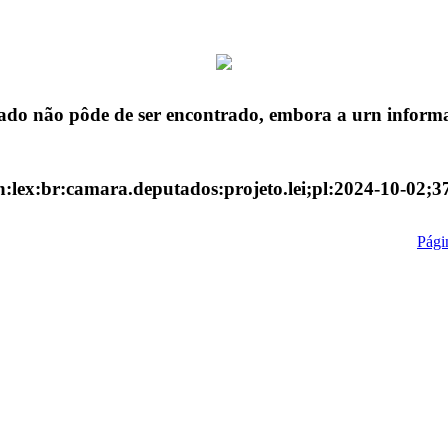
ado não pôde de ser encontrado, embora a urn informa
n:lex:br:camara.deputados:projeto.lei;pl:2024-10-02;3
Págin