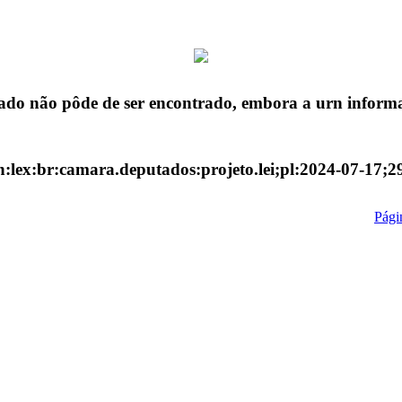
ado não pôde de ser encontrado, embora a urn informa
n:lex:br:camara.deputados:projeto.lei;pl:2024-07-17;2
Págin