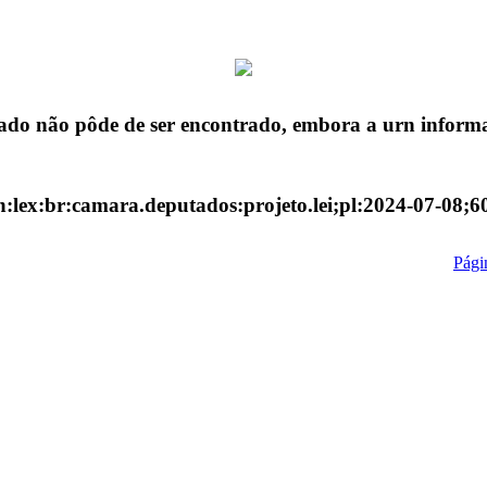
ado não pôde de ser encontrado, embora a urn informa
n:lex:br:camara.deputados:projeto.lei;pl:2024-07-08;6
Págin