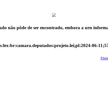
ado não pôde de ser encontrado, embora a urn informa
n:lex:br:camara.deputados:projeto.lei;pl:2024-06-11;5
Págin