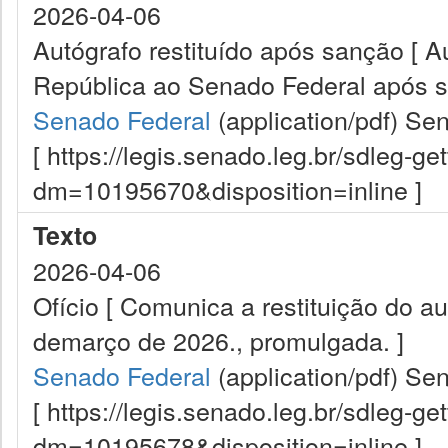
2026-04-06
Autógrafo restituído após sanção [ A
República ao Senado Federal após s
Senado Federal
(application/pdf)
Sen
[ https://legis.senado.leg.br/sdleg-g
dm=10195670&disposition=inline ]
Texto
2026-04-06
Ofício [ Comunica a restituição do a
demarço de 2026., promulgada. ]
Senado Federal
(application/pdf)
Sen
[ https://legis.senado.leg.br/sdleg-g
dm=10195678&disposition=inline ]