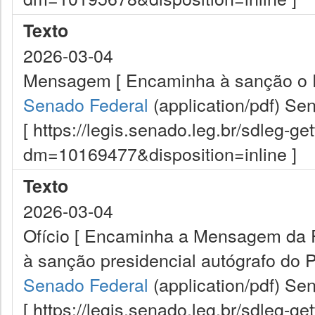
Texto
2026-03-04
Mensagem [ Encaminha à sanção o Pr
Senado Federal
(application/pdf)
Sen
[ https://legis.senado.leg.br/sdleg-g
dm=10169477&disposition=inline ]
Texto
2026-03-04
Ofício [ Encaminha a Mensagem da 
à sanção presidencial autógrafo do P
Senado Federal
(application/pdf)
Sen
[ https://legis.senado.leg.br/sdleg-g