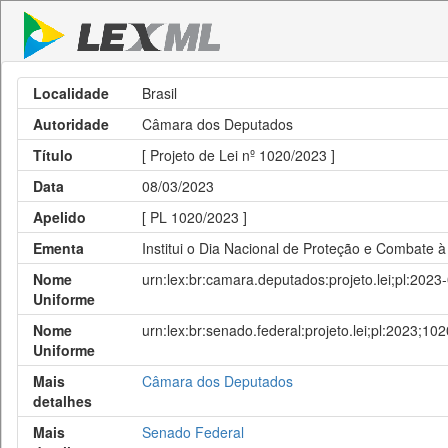
Localidade
Brasil
Autoridade
Câmara dos Deputados
Título
[ Projeto de Lei nº 1020/2023 ]
Data
08/03/2023
Apelido
[ PL 1020/2023 ]
Ementa
Institui o Dia Nacional de Proteção e Combate à
Nome
urn:lex:br:camara.deputados:projeto.lei;pl:202
Uniforme
Nome
urn:lex:br:senado.federal:projeto.lei;pl:2023;102
Uniforme
Mais
Câmara dos Deputados
detalhes
Mais
Senado Federal