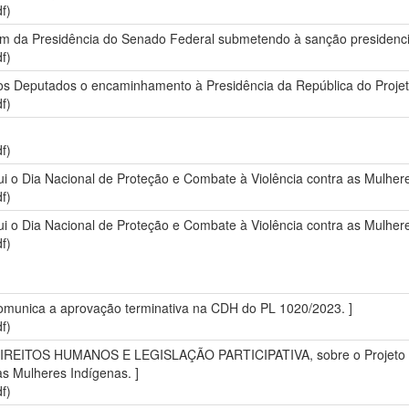
f)
 da Presidência do Senado Federal submetendo à sanção presidencial 
f)
s Deputados o encaminhamento à Presidência da República do Projeto
f)
f)
itui o Dia Nacional de Proteção e Combate à Violência contra as Mulher
f)
titui o Dia Nacional de Proteção e Combate à Violência contra as Mulher
f)
omunica a aprovação terminativa na CDH do PL 1020/2023. ]
f)
EITOS HUMANOS E LEGISLAÇÃO PARTICIPATIVA, sobre o Projeto de Le
as Mulheres Indígenas. ]
f)