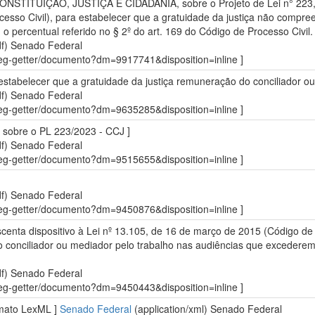
STITUIÇÃO, JUSTIÇA E CIDADANIA, sobre o Projeto de Lei n° 223, de
esso Civil), para estabelecer que a gratuidade da justiça não compre
 percentual referido no § 2º do art. 169 do Código de Processo Civil. 
df)
Senado Federal
sdleg-getter/documento?dm=9917741&disposition=inline ]
a estabelecer que a gratuidade da justiça remuneração do conciliador o
df)
Senado Federal
sdleg-getter/documento?dm=9635285&disposition=inline ]
io sobre o PL 223/2023 - CCJ ]
df)
Senado Federal
sdleg-getter/documento?dm=9515655&disposition=inline ]
df)
Senado Federal
sdleg-getter/documento?dm=9450876&disposition=inline ]
escenta dispositivo à Lei nº 13.105, de 16 de março de 2015 (Código de 
onciliador ou mediador pelo trabalho nas audiências que excederem o
df)
Senado Federal
sdleg-getter/documento?dm=9450443&disposition=inline ]
rmato LexML ]
Senado Federal
(application/xml)
Senado Federal