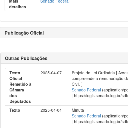
Mais
Senado Federal
detalhes
Publicação Oficial
Outras Publicações
Texto
2025-04-07
Projeto de Lei Ordinária [ Acr
Oficial
compreende a remuneração do c
Remetido à
Civil. ]
Câmara
Senado Federal
(application/p
dos
[ https://legis.senado.leg.br/
Deputados
Texto
2025-04-04
Minuta
Senado Federal
(application/p
[ https://legis.senado.leg.br/