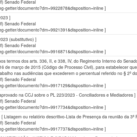
df)
Senado Federal
sdleg-getter/documento?dm=9922878&disposition=inline ]
023 ]
df)
Senado Federal
sdleg-getter/documento?dm=9921391&disposition=inline ]
3 (substitutivo) ]
df)
Senado Federal
sdleg-getter/documento?dm=9916871&disposition=inline ]
s termos dos arts. 336, II, e 338, IV, do Regimento Interno do Senad
de 16 de março de 2015 (Código de Processo Civil), para estabelecer q
rabalho nas audiências que excederem o percentual referido no § 2º do 
df)
Senado Federal
sdleg-getter/documento?dm=9917129&disposition=inline ]
r aprovado na CCJ sobre o PL 223/2023 - Conciliadores e Mediadores ]
df)
Senado Federal
sdleg-getter/documento?dm=9917734&disposition=inline ]
o [ Listagem ou relatório descritivo-Lista de Presença da reunião da 3ª
df)
Senado Federal
sdleg-getter/documento?dm=9917737&disposition=inline ]