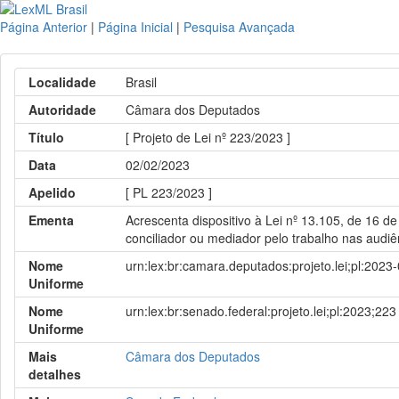
Página Anterior
|
Página Inicial
|
Pesquisa Avançada
Localidade
Brasil
Autoridade
Câmara dos Deputados
Título
[ Projeto de Lei nº 223/2023 ]
Data
02/02/2023
Apelido
[ PL 223/2023 ]
Ementa
Acrescenta dispositivo à Lei nº 13.105, de 16 
conciliador ou mediador pelo trabalho nas audiê
Nome
urn:lex:br:camara.deputados:projeto.lei;pl:2023
Uniforme
Nome
urn:lex:br:senado.federal:projeto.lei;pl:2023;223
Uniforme
Mais
Câmara dos Deputados
detalhes