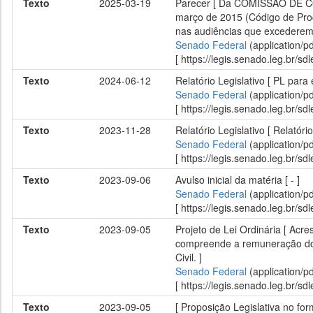
Texto
2025-03-19
Parecer [ Da COMISSÃO DE CON
março de 2015 (Código de Proc
nas audiências que excederem o
Senado Federal
(application/p
[ https://legis.senado.leg.br/
Texto
2024-06-12
Relatório Legislativo [ PL par
Senado Federal
(application/p
[ https://legis.senado.leg.br/
Texto
2023-11-28
Relatório Legislativo [ Relatór
Senado Federal
(application/p
[ https://legis.senado.leg.br/
Texto
2023-09-06
Avulso inicial da matéria [ - ]
Senado Federal
(application/p
[ https://legis.senado.leg.br/
Texto
2023-09-05
Projeto de Lei Ordinária [ Acr
compreende a remuneração do c
Civil. ]
Senado Federal
(application/p
[ https://legis.senado.leg.br/
Texto
2023-09-05
[ Proposição Legislativa no fo