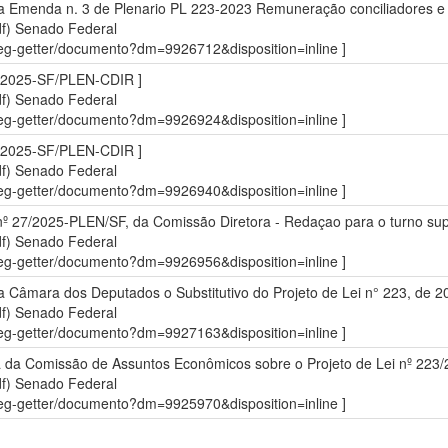
er a Emenda n. 3 de Plenario PL 223-2023 Remuneração conciliadores e
df)
Senado Federal
sdleg-getter/documento?dm=9926712&disposition=inline ]
 2025-SF/PLEN-CDIR ]
df)
Senado Federal
sdleg-getter/documento?dm=9926924&disposition=inline ]
 2025-SF/PLEN-CDIR ]
df)
Senado Federal
sdleg-getter/documento?dm=9926940&disposition=inline ]
nº 27/2025-PLEN/SF, da Comissão Diretora - Redaçao para o turno sup
df)
Senado Federal
sdleg-getter/documento?dm=9926956&disposition=inline ]
a Câmara dos Deputados o Substitutivo do Projeto de Lei n° 223, de 20
df)
Senado Federal
sdleg-getter/documento?dm=9927163&disposition=inline ]
a da Comissão de Assuntos Econômicos sobre o Projeto de Lei nº 223/
df)
Senado Federal
sdleg-getter/documento?dm=9925970&disposition=inline ]