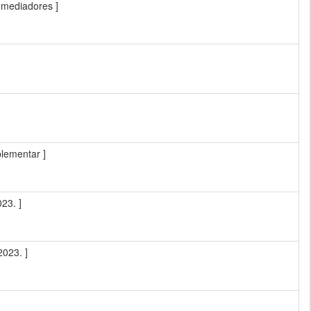
 mediadores ]
lementar ]
23. ]
2023. ]