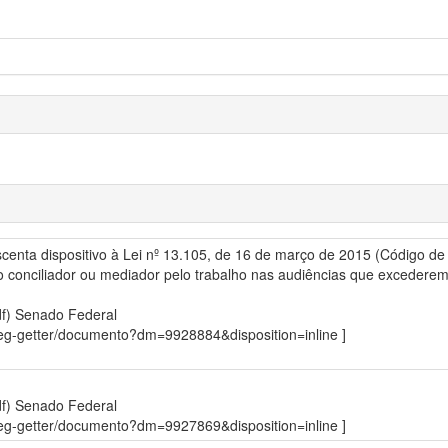
escenta dispositivo à Lei nº 13.105, de 16 de março de 2015 (Código de 
onciliador ou mediador pelo trabalho nas audiências que excederem o
df)
Senado Federal
sdleg-getter/documento?dm=9928884&disposition=inline ]
df)
Senado Federal
sdleg-getter/documento?dm=9927869&disposition=inline ]