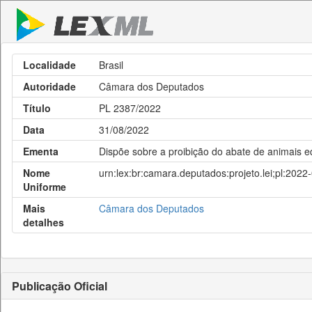
Localidade
Brasil
Autoridade
Câmara dos Deputados
Título
PL 2387/2022
Data
31/08/2022
Ementa
Dispõe sobre a proibição do abate de animais 
Nome
urn:lex:br:camara.deputados:projeto.lei;pl:202
Uniforme
Mais
Câmara dos Deputados
detalhes
Publicação Oficial