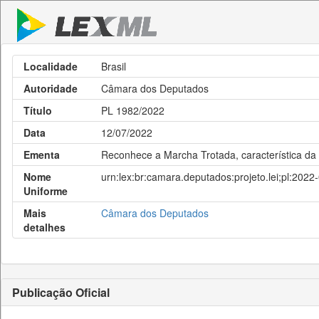
Localidade
Brasil
Autoridade
Câmara dos Deputados
Título
PL 1982/2022
Data
12/07/2022
Ementa
Reconhece a Marcha Trotada, característica da r
Nome
urn:lex:br:camara.deputados:projeto.lei;pl:202
Uniforme
Mais
Câmara dos Deputados
detalhes
Publicação Oficial