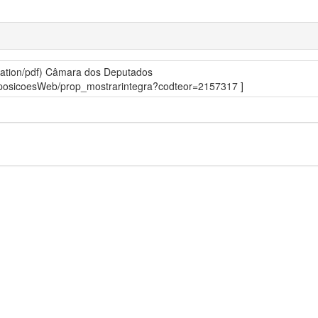
ation/pdf)
Câmara dos Deputados
roposicoesWeb/prop_mostrarintegra?codteor=2157317 ]