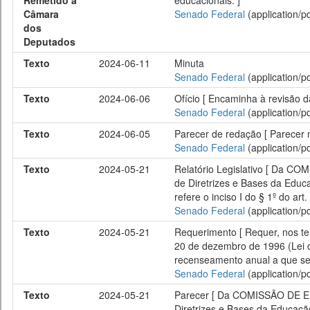
Remetido à
educacionais. ]
Câmara
Senado Federal
(application/pd
dos
Deputados
Texto
2024-06-11
Minuta
Senado Federal
(application/pd
Texto
2024-06-06
Ofício [ Encaminha à revisão d
Senado Federal
(application/pd
Texto
2024-06-05
Parecer de redação [ Parecer
Senado Federal
(application/pd
Texto
2024-05-21
Relatório Legislativo [ Da C
de Diretrizes e Bases da Educ
refere o inciso I do § 1º do art
Senado Federal
(application/pd
Texto
2024-05-21
Requerimento [ Requer, nos ter
20 de dezembro de 1996 (Lei d
recenseamento anual a que se re
Senado Federal
(application/pd
Texto
2024-05-21
Parecer [ Da COMISSÃO DE EDU
Diretrizes e Bases da Educaçã