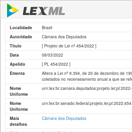
Localidade
Brasil
Autoridade
Câmara dos Deputados
Título
[ Projeto de Lei nº 454/2022 ]
Data
08/03/2022
Apelido
[ PL 454/2022 ]
Ementa
Altera a Lei nº 9.394, de 20 de dezembro de 19
coletados no recenseamento anual a que se refere
Nome
urn:lex:br:camara.deputados:projeto.lei;pl:2022
Uniforme
Nome
urn:lex:br:senado.federal:projeto.lei;pl:2022;454
Uniforme
Mais
Câmara dos Deputados
detalhes