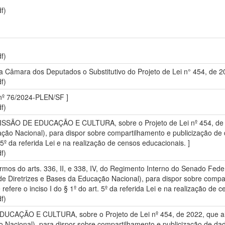
f)
f)
a Câmara dos Deputados o Substitutivo do Projeto de Lei n° 454, de 20
f)
 nº 76/2024-PLEN/SF ]
f)
OMISSÃO DE EDUCAÇÃO E CULTURA, sobre o Projeto de Lei nº 454, de 20
ação Nacional), para dispor sobre compartilhamento e publicização d
. 5º da referida Lei e na realização de censos educacionais. ]
f)
mos do arts. 336, II, e 338, IV, do Regimento Interno do Senado Feder
e Diretrizes e Bases da Educação Nacional), para dispor sobre compa
fere o inciso I do § 1º do art. 5º da referida Lei e na realização de c
f)
CAÇÃO E CULTURA, sobre o Projeto de Lei nº 454, de 2022, que alte
o Nacional), para dispor sobre compartilhamento e publicização de d