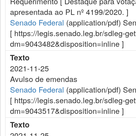
Requerimento [ Destaque para vota
apresentada ao PL nº 4199/2020. ]
Senado Federal
(application/pdf)
Sen
[ https://legis.senado.leg.br/sdleg-g
dm=9043482&disposition=inline ]
Texto
2021-11-25
Avulso de emendas
Senado Federal
(application/pdf)
Sen
[ https://legis.senado.leg.br/sdleg-g
dm=9043517&disposition=inline ]
Texto
2021-11-25