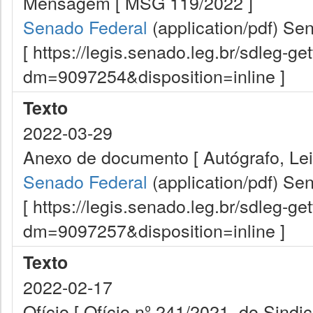
Mensagem [ MSG 119/2022 ]
Senado Federal
(application/pdf)
Sen
[ https://legis.senado.leg.br/sdleg-g
dm=9097254&disposition=inline ]
Texto
2022-03-29
Anexo de documento [ Autógrafo, Lei 
Senado Federal
(application/pdf)
Sen
[ https://legis.senado.leg.br/sdleg-g
dm=9097257&disposition=inline ]
Texto
2022-02-17
Ofício [ Ofício nº 241/2021, do Sindi