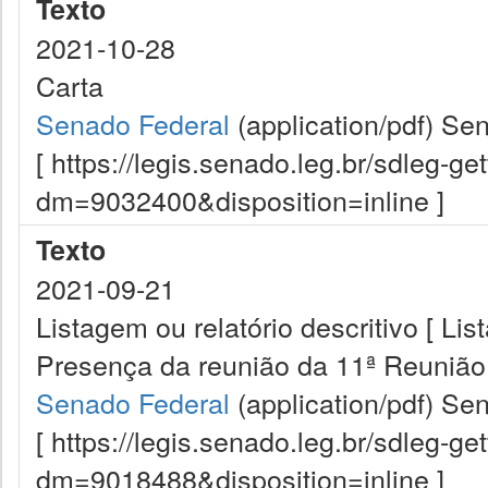
Texto
2021-10-28
Carta
Senado Federal
(application/pdf)
Sen
[ https://legis.senado.leg.br/sdleg-g
dm=9032400&disposition=inline ]
Texto
2021-09-21
Listagem ou relatório descritivo [ Lis
Presença da reunião da 11ª Reunião
Senado Federal
(application/pdf)
Sen
[ https://legis.senado.leg.br/sdleg-g
dm=9018488&disposition=inline ]