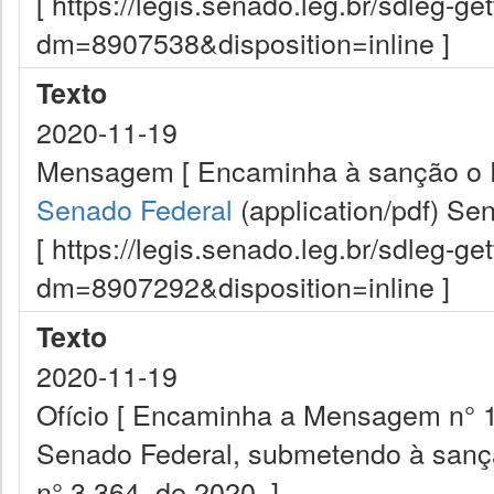
[ https://legis.senado.leg.br/sdleg-g
dm=8907538&disposition=inline ]
Texto
2020-11-19
Mensagem [ Encaminha à sanção o Pro
Senado Federal
(application/pdf)
Sen
[ https://legis.senado.leg.br/sdleg-g
dm=8907292&disposition=inline ]
Texto
2020-11-19
Ofício [ Encaminha a Mensagem n° 1
Senado Federal, submetendo à sanção
n° 3.364, de 2020. ]