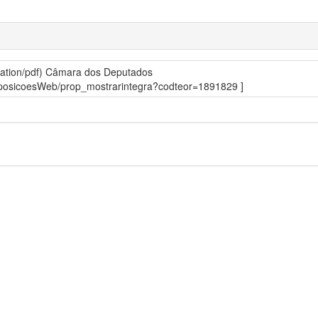
ation/pdf)
Câmara dos Deputados
roposicoesWeb/prop_mostrarintegra?codteor=1891829 ]