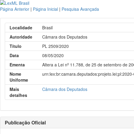
Página Anterior
|
Página Inicial
|
Pesquisa Avançada
Localidade
Brasil
Autoridade
Câmara dos Deputados
Título
PL 2509/2020
Data
08/05/2020
Ementa
Altera a Lei nº 11.788, de 25 de setembro de 20
Nome
urn:lex:br:camara.deputados:projeto.lei;pl:2020
Uniforme
Mais
Câmara dos Deputados
detalhes
Publicação Oficial