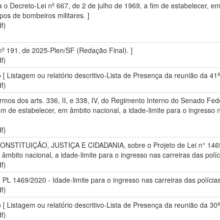
ra o Decreto-Lei nº 667, de 2 de julho de 1969, a fim de estabelecer, em
rpos de bombeiros militares. ]
f)
nº 191, de 2025-Plen/SF (Redação Final). ]
f)
o [ Listagem ou relatório descritivo-Lista de Presença da reunião da 4
f)
mos dos arts. 336, II, e 338, IV, do Regimento Interno do Senado Fede
fim de estabelecer, em âmbito nacional, a idade-limite para o ingresso 
f)
STITUIÇÃO, JUSTIÇA E CIDADANIA, sobre o Projeto de Lei n° 1469, de
âmbito nacional, a idade-limite para o ingresso nas carreiras das políc
f)
io PL 1469/2020 - Idade-limite para o ingresso nas carreiras das polícia
f)
o [ Listagem ou relatório descritivo-Lista de Presença da reunião da 3
f)