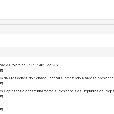
 o Projeto de Lei n° 1469, de 2020. ]
f)
 da Presidência do Senado Federal submetendo à sanção presidencial 
f)
s Deputados o encaminhamento à Presidência da República do Projeto
f)
f)