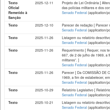
Texto
2025-12-11
Projeto de Lei Ordinária [ Alte
Oficial
das polícias militares e dos co
Remetido à
Senado Federal
(application/pd
Sanção
Texto
2025-12-10
Parecer de redação [ Parecer 
Senado Federal
(application/pd
Texto
2025-11-26
Listagem ou relatório descritiv
Senado Federal
(application/pd
Texto
2025-11-26
Requerimento [ Requer, nos ter
667, de 2 de julho de 1969, a 
militares”. ]
Senado Federal
(application/pd
Texto
2025-11-26
Parecer [ Da COMISSÃO DE CON
1969, a fim de estabelecer, em 
Senado Federal
(application/pd
Texto
2025-10-29
Relatório Legislativo [ Relatór
Senado Federal
(application/pd
Texto
2025-10-21
Listagem ou relatório descritiv
Senado Federal
(application/pd