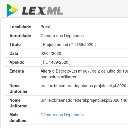
Localidade
Brasil
Autoridade
Câmara dos Deputados
Título
[ Projeto de Lei nº 1469/2020 ]
Data
02/04/2020
Apelido
[ PL 1469/2020 ]
Ementa
Altera o Decreto-Lei nº 667, de 2 de julho de 19
bombeiros militares.
Nome
urn:lex:br:camara.deputados:projeto.lei;pl:202
Uniforme
Nome
urn:lex:br:senado.federal:projeto.lei;pl:2020;146
Uniforme
Mais
Câmara dos Deputados
detalhes