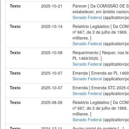
Texto
2025-10-21
Parecer [ Da COMISSÃO DE SEG
estabelecer, em âmbito nacional
Senado Federal
(application/pd
Texto
2025-10-14
Relatório Legislativo [ Da CO
nº 667, de 2 de julho de 1969, 
militares. ]
Senado Federal
(application/pd
Texto
2025-10-08
Requerimento [ Requer, nos te
PL 1469/2020. ]
Senado Federal
(application/pd
Texto
2025-10-07
Emenda [ Emenda ao PL 1469
Senado Federal
(application/pd
Texto
2025-10-07
Emenda [ Emenda STC 2025-0
Senado Federal
(application/pd
Texto
2025-08-26
Relatório Legislativo [ Da CO
nº 667, de 2 de julho de 1969, 
militares. ]
Senado Federal
(application/pd
Texto
2024-12-11
Avulso inicial da matéria [ - ]