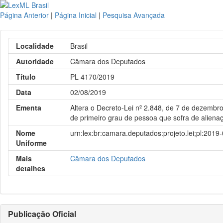
Página Anterior
|
Página Inicial
|
Pesquisa Avançada
Localidade
Brasil
Autoridade
Câmara dos Deputados
Título
PL 4170/2019
Data
02/08/2019
Ementa
Altera o Decreto-Lei nº 2.848, de 7 de dezemb
de primeiro grau de pessoa que sofra de aliena
Nome
urn:lex:br:camara.deputados:projeto.lei;pl:2019
Uniforme
Mais
Câmara dos Deputados
detalhes
Publicação Oficial