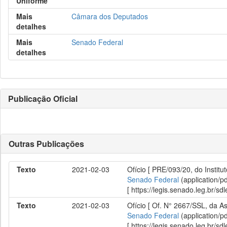
Uniforme
Mais
Câmara dos Deputados
detalhes
Mais
Senado Federal
detalhes
Publicação Oficial
Outras Publicações
Texto
2021-02-03
Ofício [ PRE/093/20, do Instit
Senado Federal
(application/p
[ https://legis.senado.leg.br/
Texto
2021-02-03
Ofício [ Of. N° 2667/SSL, da As
Senado Federal
(application/p
[ https://legis.senado.leg.br/