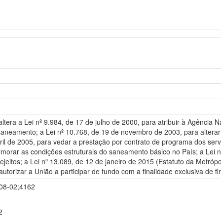
altera a Lei nº 9.984, de 17 de julho de 2000, para atribuir à Agênc
saneamento; a Lei nº 10.768, de 19 de novembro de 2003, para alterar
il de 2005, para vedar a prestação por contrato de programa dos serviç
rimorar as condições estruturais do saneamento básico no País; a Lei n
jeitos; a Lei nº 13.089, de 12 de janeiro de 2015 (Estatuto da Metrópo
torizar a União a participar de fundo com a finalidade exclusiva de fi
-08-02;4162
2