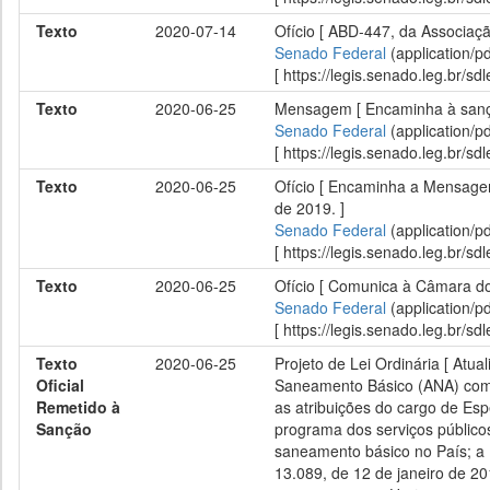
Texto
2020-07-14
Ofício [ ABD-447, da Associação
Senado Federal
(application/p
[ https://legis.senado.leg.br/
Texto
2020-06-25
Mensagem [ Encaminha à sanção
Senado Federal
(application/p
[ https://legis.senado.leg.br/
Texto
2020-06-25
Ofício [ Encaminha a Mensagem
de 2019. ]
Senado Federal
(application/p
[ https://legis.senado.leg.br/
Texto
2020-06-25
Ofício [ Comunica à Câmara do
Senado Federal
(application/p
[ https://legis.senado.leg.br/
Texto
2020-06-25
Projeto de Lei Ordinária [ Atu
Oficial
Saneamento Básico (ANA) compe
Remetido à
as atribuições do cargo de Esp
Sanção
programa dos serviços públicos
saneamento básico no País; a L
13.089, de 12 de janeiro de 20