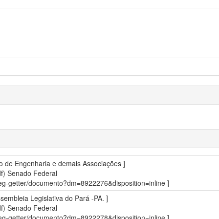
uto de Engenharia e demais Associações ]
df)
Senado Federal
sdleg-getter/documento?dm=8922276&disposition=inline ]
sembleia Legislativa do Pará -PA. ]
df)
Senado Federal
sdleg-getter/documento?dm=8922278&disposition=inline ]