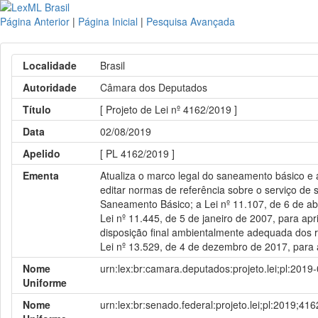
Página Anterior
|
Página Inicial
|
Pesquisa Avançada
Localidade
Brasil
Autoridade
Câmara dos Deputados
Título
[ Projeto de Lei nº 4162/2019 ]
Data
02/08/2019
Apelido
[ PL 4162/2019 ]
Ementa
Atualiza o marco legal do saneamento básico e 
editar normas de referência sobre o serviço de 
Saneamento Básico; a Lei nº 11.107, de 6 de abr
Lei nº 11.445, de 5 de janeiro de 2007, para ap
disposição final ambientalmente adequada dos re
Lei nº 13.529, de 4 de dezembro de 2017, para au
Nome
urn:lex:br:camara.deputados:projeto.lei;pl:2019
Uniforme
Nome
urn:lex:br:senado.federal:projeto.lei;pl:2019;416