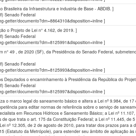
 Brasileira da Infraestrutura e industria de Base - ABDIB. ]
df)
Senado Federal
sdleg-getter/documento?dm=8864310&disposition=inline ]
 o Projeto de Lei n° 4.162, de 2019. ]
df)
Senado Federal
sdleg-getter/documento?dm=8125991&disposition=inline ]
 n° 49 , de 2020 (SF), da Presidência do Senado Federal, submetendo
df)
Senado Federal
sdleg-getter/documento?dm=8125993&disposition=inline ]
s Deputados o encaminhamento à Presidência da República do Projeto 
df)
Senado Federal
sdleg-getter/documento?dm=8125997&disposition=inline ]
aliza o marco legal do saneamento básico e altera a Lei nº 9.984, de 17
tência para editar normas de referência sobre o serviço de saneamen
ecialista em Recursos Hídricos e Saneamento Básico; a Lei nº 11.107, 
 de que trata o art. 175 da Constituição Federal; a Lei nº 11.445, de 5
ei nº 12.305, de 2 de agosto de 2010, para tratar dos prazos para a d
15 (Estatuto da Metrópole), para estender seu âmbito de aplicação às