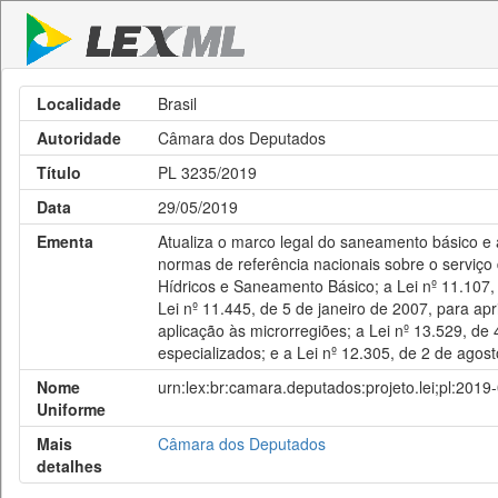
Localidade
Brasil
Autoridade
Câmara dos Deputados
Título
PL 3235/2019
Data
29/05/2019
Ementa
Atualiza o marco legal do saneamento básico e 
normas de referência nacionais sobre o serviço
Hídricos e Saneamento Básico; a Lei nº 11.107, 
Lei nº 11.445, de 5 de janeiro de 2007, para ap
aplicação às microrregiões; a Lei nº 13.529, de 
especializados; e a Lei nº 12.305, de 2 de agos
Nome
urn:lex:br:camara.deputados:projeto.lei;pl:201
Uniforme
Mais
Câmara dos Deputados
detalhes