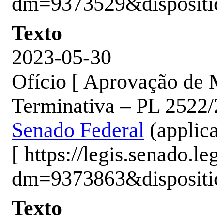
dm=9373529&dispositio
Texto
2023-05-30
Ofício [ Aprovação de 
Terminativa – PL 2522/
Senado Federal
(applic
[ https://legis.senado.l
dm=9373863&dispositio
Texto