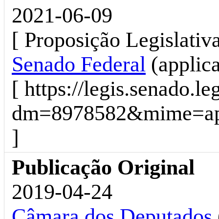
2021-06-09
[ Proposição Legislati
Senado Federal
(applic
[ https://legis.senado.l
dm=8978582&mime=appl
]
Publicação Original
2019-04-24
Câmara dos Deputados