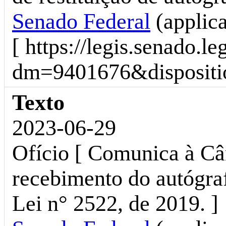
Senado Federal
(applic
[ https://legis.senado.l
dm=9401676&dispositio
Texto
2023-06-29
Ofício [ Comunica à C
recebimento do autógra
Lei n° 2522, de 2019. ]