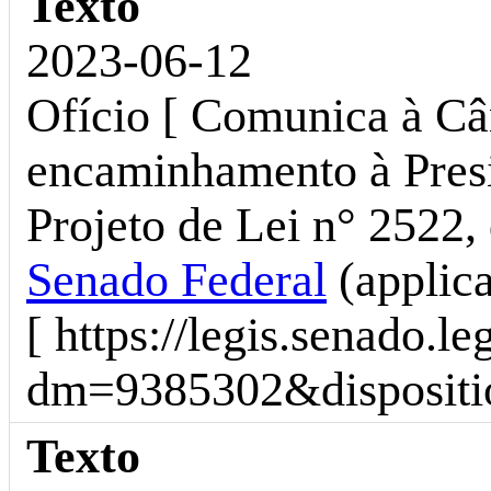
Texto
2023-06-12
Ofício [ Comunica à C
encaminhamento à Presi
Projeto de Lei n° 2522, 
Senado Federal
(applic
[ https://legis.senado.l
dm=9385302&dispositio
Texto