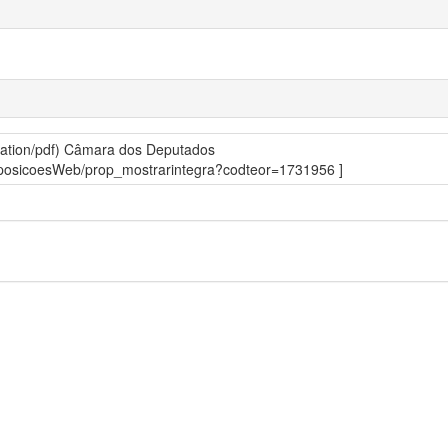
ation/pdf)
Câmara dos Deputados
roposicoesWeb/prop_mostrarintegra?codteor=1731956 ]