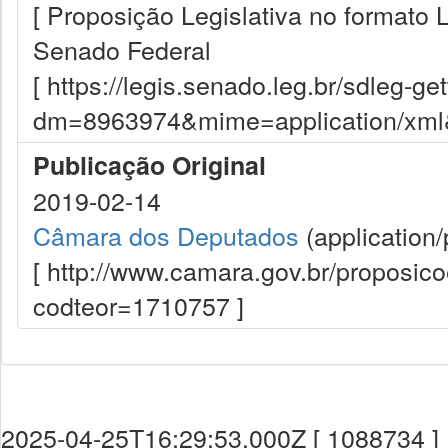
[ Proposição Legislativa no formato
Senado Federal
[ https://legis.senado.leg.br/sdleg-g
dm=8963974&mime=application/xml&d
Publicação Original
2019-02-14
Câmara dos Deputados
(application/
[ http://www.camara.gov.br/proposi
codteor=1710757 ]
2025-04-25T16:29:53.000Z [ 1088734 ]