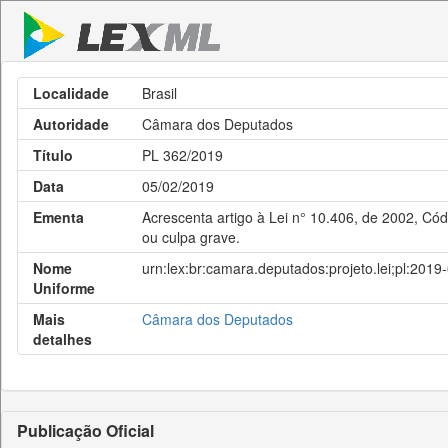
Localidade
Brasil
Autoridade
Câmara dos Deputados
Título
PL 362/2019
Data
05/02/2019
Ementa
Acrescenta artigo à Lei n° 10.406, de 2002, Cód
ou culpa grave.
Nome
urn:lex:br:camara.deputados:projeto.lei;pl:2019
Uniforme
Mais
Câmara dos Deputados
detalhes
Publicação Oficial